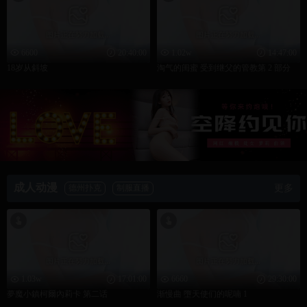
鬼灭之刃第二季 粉丝
累计留言：10300+条｜实
时漫迷互动交流
互动留言讨论区
发布
资深灭鬼漫迷
2026-07-07
找了很久终于找到靠谱可以
鬼灭之刃第二季免费观
看
的平台，画质完整无删减，全程没有广告弹窗，
更新速度和官方同步，已经收藏长期追剧！
热血动画爱好者
2026-07-04