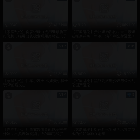
《鬼灭之刃第二季》在原有主角团基础上，重点刻画音柱
宇髓天元及其三位妻子，同时登场强力上弦堕姬与妓夫太
郎，正邪角色形象立体饱满，人物羁绊与立场冲突极具感
染力，这也是观众持续搜索
鬼灭之刃第二季免费观看
反复
追剧的重要原因。每位角色拥有专属身世、战斗流派与内
心执念，构成层次丰富的群像故事。
本板块完整收录第二季全部核心角色的呼吸法设定、身世
背景、战斗经历与人物结局，用户在使用
鬼灭之刃第二季
免费观看
追番时，可随时查阅角色资料，快速理清鬼杀队
与恶鬼两大阵营的势力关系，深度理解角色行为动机，大
幅提升追番沉浸感。
主角小队
新增角色