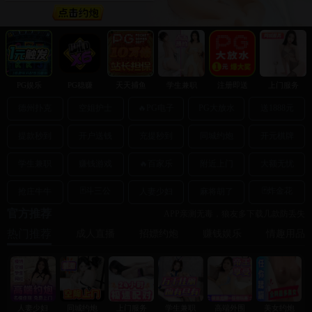
一、鬼灭之刃第二季免费观影核心优势
针对用户高频检索词鬼灭之刃第二季免费观看、鬼灭之刃
第二季全集高清无删减、鬼灭之刃第二季无广告在线追
剧、鬼灭之刃第二季最新剧集免费播放等需求，本站部署
双线高速服务器，低延迟快速加载，杜绝卡顿闪退。全部
资源人工实时核验更新，完整保留第二季主线剧情、名场
面打斗、跨季伏笔铺垫，是全网体验极佳的
鬼灭之刃第二
季免费观看
站点。
二、海量长尾关键词全域覆盖
站点深度布局动漫长尾流量池，覆盖鬼灭之刃第二季高清