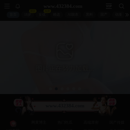
灭鬼动漫馆
专注鬼灭之刃第二季免费观看追番站点
高清播放入口
剧集完整简介
分集剧集目录
人物角色图鉴
/
/
首页
奇幻热血动画
鬼灭之刃第二季免费观看专属专区
剧情深度解析
同类型番剧推荐
粉丝留言讨论区
鬼灭之刃第二季免费观看_高清
立即免费观看
无删减全集动画在线追番平台
正规动漫追番站点为漫迷提供
鬼灭之刃第二季免费观
看
完整动画资源，1080P蓝光原版画质无删减，三端
设备流畅适配，全程无广告无付费门槛，是稳定观看
鬼灭之刃第二季
全集的优质渠道。
一键开启高清追番