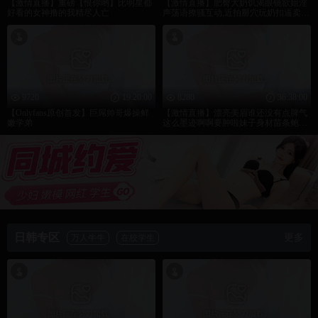
删减版动画大量丢失细微镜头与对话线索，导致观众无法
串联完整世界观逻辑，这是众多粉丝迫切寻找
鬼灭之刃第
二季免费观看
完整版资源的关键因素。
本站
鬼灭之刃第二季免费观看
完整无删减资源保留全部镜
头、对话与细节铺垫，搭配本板块深度解析内容，逐段拆
解剧情隐喻、隐藏线索与作者伏笔设计，帮助普通观众读
懂鬼灭庞大的斩鬼世界观与故事内核，解锁全新追番视
角。
长线伏笔
细节彩蛋