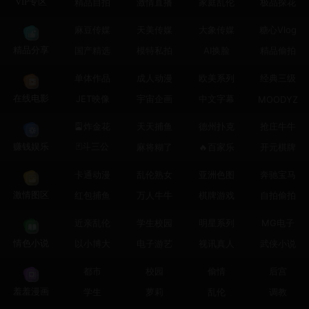
平台更新公告
2026全新资源升级完成：全站
鬼灭之刃第二季免费观看
全部
剧集资源优化完成，修复播放卡顿、黑屏、集数缺失等问
题，完整保留原版配音、打斗画面与剧情细节，给炭治郎粉
丝纯净观影体验。
鬼灭之刃第二季 高
完整连载｜1080P超清画质｜
清无删减全集播放专
永久免费无广告｜原版无删减
区
《鬼灭之刃第二季》是现象级热血奇幻动画续作，延续炭
治郎一行人斩鬼冒险主线，华丽的打斗分镜、细腻的人物
情感、紧张的剧情冲突收获海量观众，
鬼灭之刃第二季免